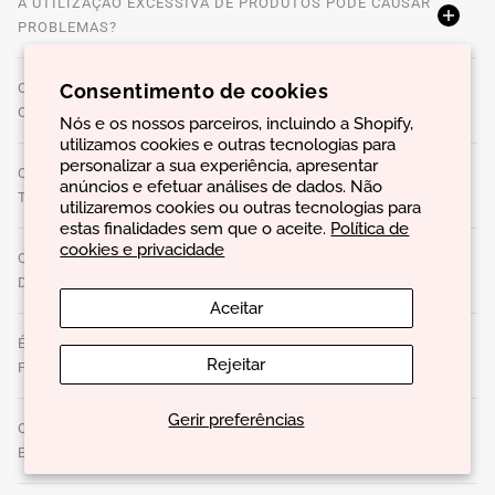
A UTILIZAÇÃO EXCESSIVA DE PRODUTOS PODE CAUSAR
PROBLEMAS?
Consentimento de cookies
O QUE SÃO PRODUTOS DE STYLING E COMO ESCOLHER
OS MELHORES?
Nós e os nossos parceiros, incluindo a Shopify,
utilizamos cookies e outras tecnologias para
personalizar a sua experiência, apresentar
QUAL É A MELHOR FORMA DE APLICAR PRODUTOS DE
anúncios e efetuar análises de dados. Não
TRATAMENTO PARA MAXIMIZAR OS RESULTADOS?
utilizaremos cookies ou outras tecnologias para
estas finalidades sem que o aceite.
Política de
cookies e privacidade
QUAIS SÃO OS SINAIS DE QUE O CABELO ESTÁ
DANIFICADO?
Aceitar
É POSSÍVEL UTILIZAR A MESMA ROTINA DE CUIDADOS
Rejeitar
PARA TODO O TIPO DE CABELO?
Gerir preferências
QUAL É A MELHOR FORMA DE SECAR O CABELO PARA
EVITAR DANOS?