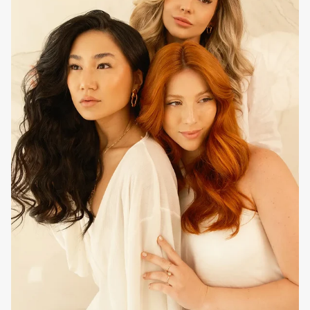
Como utilizar em casa
Como finalizador de brilho intenso, pulverizar ao longo de
todo o cabelo com 10 a 20 centímetros de distância. Não
aplicar diretamente na raiz, podendo ser utilizado como
condicionador a seco para suavizar o cabelo ressecado,
ajudando a desembaraçar os fios e controlar o
frizz
. Ideal
como perfume capilar sempre que for necessário brilho e
fragrância que se destaque.