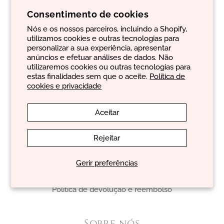
Consentimento de cookies
Contactos:
Nós e os nossos parceiros, incluindo a Shopify,
De:
segunda
a
sexta-feira
utilizamos cookies e outras tecnologias para
E-mail:
geral@evancare.com
personalizar a sua experiência, apresentar
Número de telefone:
+351 965 413 886
anúncios e efetuar análises de dados. Não
utilizaremos cookies ou outras tecnologias para
estas finalidades sem que o aceite.
Política de
cookies e privacidade
Aceitar
Sobre você
Rejeitar
Política de cookies e privacidade
Termos e condições gerais de venda
Gerir preferências
Política de envio
Política de devolução e reembolso
Sobre nós