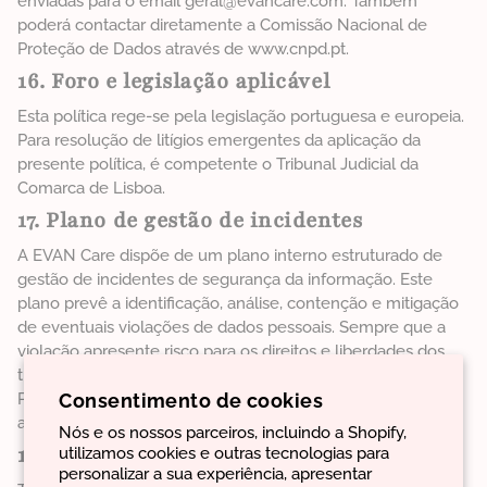
enviadas para o email geral@evancare.com. Também
poderá contactar diretamente a Comissão Nacional de
Proteção de Dados através de www.cnpd.pt.
16. Foro e legislação aplicável
Esta política rege-se pela legislação portuguesa e europeia.
Para resolução de litígios emergentes da aplicação da
presente política, é competente o Tribunal Judicial da
Comarca de Lisboa.
17. Plano de gestão de incidentes
A EVAN Care dispõe de um plano interno estruturado de
gestão de incidentes de segurança da informação. Este
plano prevê a identificação, análise, contenção e mitigação
de eventuais violações de dados pessoais. Sempre que a
violação apresente risco para os direitos e liberdades dos
titulares, será realizada notificação à Comissão Nacional de
Consentimento de cookies
Proteção de Dados no prazo legal de 72 horas e, quando
aplicável, comunicação individual aos titulares afetados.
Nós e os nossos parceiros, incluindo a Shopify,
18. Privacy by design & DPIA
utilizamos cookies e outras tecnologias para
personalizar a sua experiência, apresentar