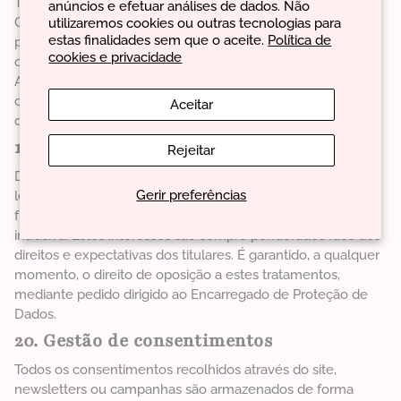
Todos os projetos, funcionalidades e processos da EVAN
anúncios e efetuar análises de dados. Não
Care são concebidos e implementados com base no
utilizaremos cookies ou outras tecnologias para
estas finalidades sem que o aceite.
Política de
princípio de Privacy by Design and by Default. Sempre que
cookies e privacidade
o tratamento envolva riscos elevados, são realizadas
Avaliações de Impacto em Proteção de Dados, de acordo
com o artigo 35º do Regulamento Geral sobre a Proteção
Aceitar
de Dados.
19. Interesses legítimos e oposição
Rejeitar
Determinados tratamentos são baseados em interesses
Gerir preferências
legítimos da EVAN Care, nomeadamente a prevenção de
fraudes, melhoria contínua do serviço e segmentação não
intrusiva. Estes interesses são sempre ponderados face aos
direitos e expectativas dos titulares. É garantido, a qualquer
momento, o direito de oposição a estes tratamentos,
mediante pedido dirigido ao Encarregado de Proteção de
Dados.
20. Gestão de consentimentos
Todos os consentimentos recolhidos através do site,
newsletters ou campanhas são armazenados de forma