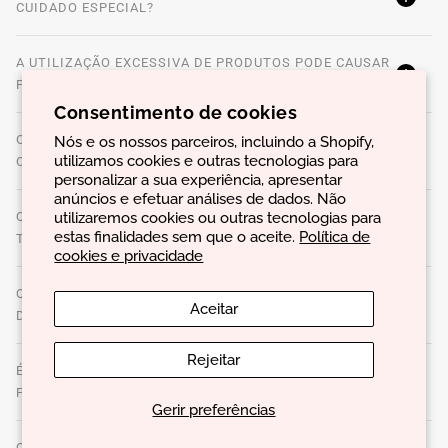
CUIDADO ESPECIAL?
A UTILIZAÇÃO EXCESSIVA DE PRODUTOS PODE CAUSAR
PROBLEMAS?
Consentimento de cookies
Nós e os nossos parceiros, incluindo a Shopify,
O QUE SÃO PRODUTOS DE STYLING E COMO ESCOLHER
utilizamos cookies e outras tecnologias para
OS MELHORES?
personalizar a sua experiência, apresentar
anúncios e efetuar análises de dados. Não
utilizaremos cookies ou outras tecnologias para
QUAL É A MELHOR FORMA DE APLICAR PRODUTOS DE
estas finalidades sem que o aceite.
Política de
TRATAMENTO PARA MAXIMIZAR OS RESULTADOS?
cookies e privacidade
QUAIS SÃO OS SINAIS DE QUE O CABELO ESTÁ
Aceitar
DANIFICADO?
Rejeitar
É POSSÍVEL UTILIZAR A MESMA ROTINA DE CUIDADOS
PARA TODO O TIPO DE CABELO?
Gerir preferências
QUAL É A MELHOR FORMA DE SECAR O CABELO PARA