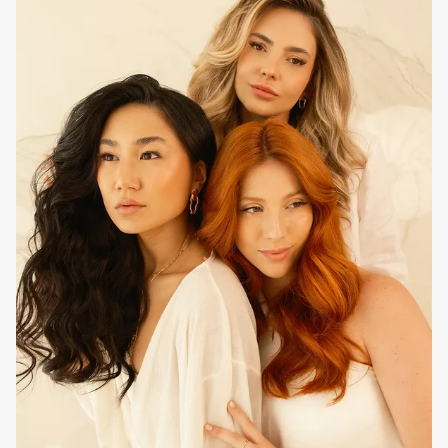
Como utilizar em casa
Utilizar como tratamento diário, após a lavagem com o
shampoo
EVAN Care
habitual. Aplicar madeixa a madeixa
no comprimento e pontas, alinhar no sentido da raiz para as
pontas do cabelo, para garantir uma melhor absorção e
condicionamento dos fios. Deixar atuar durante cinco a 10
minutos e retirar com água abundante e para reconstrução
extra, adicionar à rotina o tratamento
EVAN Care
Pink Velvet
Mask e
EVAN Care
Essential SOS Reconstructive Fluid.