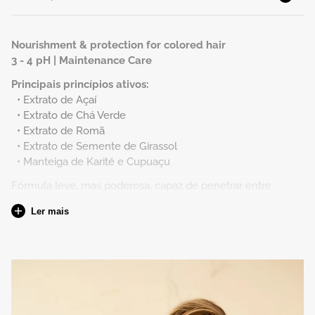
Nourishment & protection for colored hair
3 - 4 pH | Maintenance Care
Principais princípios ativos:
• Extrato de Açaí
• Extrato de Chá Verde
• Extrato de Romã
• Extrato de Semente de Girassol
• Manteiga de Karité e Cupuaçu
Fórmula leve, mas poderosa, capaz de penetrar entre
cutículas para reduzir a porosidade e nutrir a partir do
Ler mais
interior, proporcionando um cabelo mais saudável e uma
cor vibrante preservada. Nutre sem pesar e protege contra
a oxidação da coloração e radicais livres, criando uma
camada protetora da cor.
Para quem
Todo o tipo de cabelo com coloração.