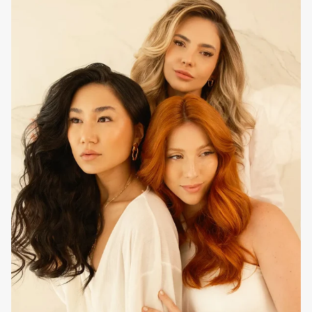
Para quem
Cabelo fino e com falta de densidade e/ou volume e com
tendência à quebra e/ou afinamento nas pontas.
Como utilizar em casa
No cabelo húmido ou seco, aplicar na raiz e no
comprimento e secar com secador para resultados de
styling
mais duradouros. Para finalizações com modelador
de caracóis, aplicar o
EVAN Care
Volume Boost Styling
Lacqueur para proteção e fixação extra.