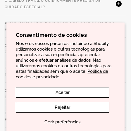
O CABELO TRATADO QUIMICAMENTE PRECISA DE
CUIDADO ESPECIAL?
A UTILIZAÇÃO EXCESSIVA DE PRODUTOS PODE CAUSAR
PROBLEMAS?
Consentimento de cookies
Nós e os nossos parceiros, incluindo a Shopify,
O QUE SÃO PRODUTOS DE STYLING E COMO ESCOLHER
utilizamos cookies e outras tecnologias para
OS MELHORES?
personalizar a sua experiência, apresentar
anúncios e efetuar análises de dados. Não
utilizaremos cookies ou outras tecnologias para
QUAL É A MELHOR FORMA DE APLICAR PRODUTOS DE
estas finalidades sem que o aceite.
Política de
TRATAMENTO PARA MAXIMIZAR OS RESULTADOS?
cookies e privacidade
QUAIS SÃO OS SINAIS DE QUE O CABELO ESTÁ
Aceitar
DANIFICADO?
Rejeitar
É POSSÍVEL UTILIZAR A MESMA ROTINA DE CUIDADOS
PARA TODO O TIPO DE CABELO?
Gerir preferências