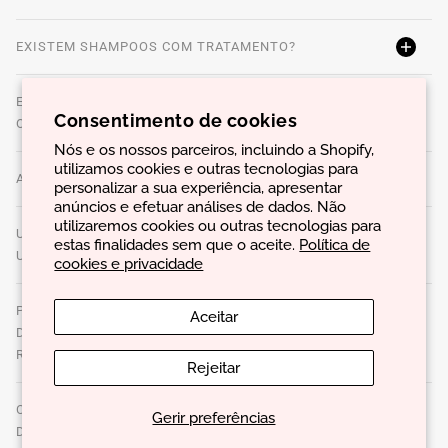
EXISTEM SHAMPOOS COM TRATAMENTO?
EXISTE UMA TEMPERATURA DE ÁGUA IDEAL PARA LAVAR
Consentimento de cookies
O CABELO?
Nós e os nossos parceiros, incluindo a Shopify,
utilizamos cookies e outras tecnologias para
ADORMECER COM O CABELO MOLHADO FAZ MAL?
personalizar a sua experiência, apresentar
anúncios e efetuar análises de dados. Não
utilizaremos cookies ou outras tecnologias para
UM SHAMPOO SECO É UMA BOA SOLUÇÃO PARA
estas finalidades sem que o aceite.
Política de
UTILIZAR ENTRE LAVAGENS?
cookies e privacidade
PORQUE É IMPORTANTE FAZER UMA LIMPEZA
Aceitar
DESINTOXICANTE NO COURO CABELUDO
REGULARMENTE?
Rejeitar
COM QUE FREQUÊNCIA DEVE SER FEITA UMA LIMPEZA
Gerir preferências
DESINTOXICANTE NO COURO CABELUDO?