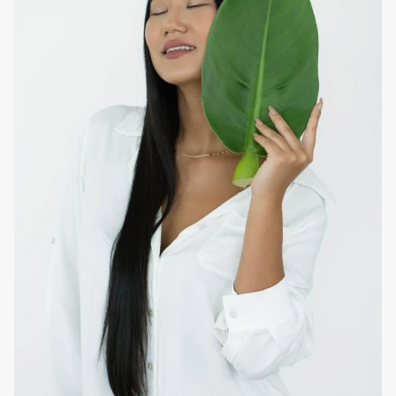
Para quem
Couro cabeludo oleoso e propenso a caspa ou cabelo
saturado com acumulação de excesso de produtos,
poluição, calcário e outros metais contidos na água.
Como utilizar em casa
Como primeiro shampoo, utilizar uma a duas vezes por
semana antes da lavagem com o shampoo
EVAN Care
habitual. Ideal para couro cabeludo oleoso, propenso a
caspa oleosa e que necessite de uma limpeza mais
profunda.