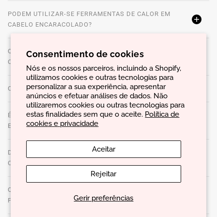
PODEM UTILIZAR-SE FERRAMENTAS DE CALOR EM
CABELO ENCARACOLADO?
QUAIS SÃO OS MELHORES MÉTODOS PARA SECAR
Consentimento de cookies
CABELO ENCARACOLADO?
Nós e os nossos parceiros, incluindo a Shopify,
utilizamos cookies e outras tecnologias para
personalizar a sua experiência, apresentar
COMO SE DEVE HUMECTAR O CABELO ENCARACOLADO?
anúncios e efetuar análises de dados. Não
utilizaremos cookies ou outras tecnologias para
estas finalidades sem que o aceite.
Política de
É POSSÍVEL FAZER TRANSFORMAÇÕES EM CABELO
cookies e privacidade
ENCARACOLADO?
Aceitar
DEVEM UTILIZAR-SE PRODUTOS ESPECÍFICOS PARA
CARACÓIS OU PODE UTILIZAR-SE QUALQUER UM?
Rejeitar
QUAL É A IMPORTÂNCIA DE UM CRONOGRAMA CAPILAR
Gerir preferências
PARA CABELO ENCARACOLADO?