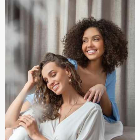
Cabelo ondulado, encaracolado ou afro natural ou que
tenha passado por processo de permanente e para quem
gosta de cabelo definido e com fixação.
Como utilizar em casa
Com o cabelo molhado, dividir por secções e espalhar o
produto, alinhando de cima para baixo ao longo de cada
madeixa. Deixar secar ao natural ou para potencializar os
resultados, ativar os caracóis secando o cabelo com um
difusor e de cabeça para baixo para aumentar o volume, se
assim desejar. Terminar com o
EVAN Care
Multi Benefits Oils
Blend para quebrar a rigidez e dar brilho e suavidade.
Nota:
Este produto pode ser utilizado com qualquer outro
ativador de caracóis.