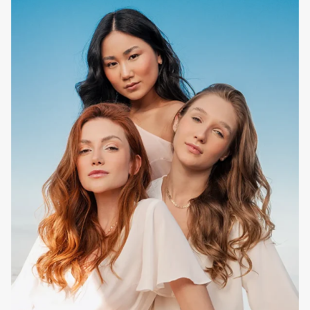
promovendo a reconstrução intensiva desde o córtex e
brilho radiante, mantendo os resultados dos tratamentos
profissionais durante mais tempo.
Para quem
Cabelo loiro, descolorado, grisalho, sensibilizado e/ou
processado, com necessidade de reconstrução e/ou
nutrição intensa. Ideal para cabelo danificado, química ou
mecanicamente, quebradiço e/ou com pontas duplas.
Como utilizar em casa
Utilizar uma vez por semana, após a lavagem com o
shampoo
EVAN Care
habitual. Aplicar madeixa a madeixa
no comprimento e pontas, alinhar no sentido da raiz para as
pontas do cabelo e deixar atuar durante 20 minutos, antes
de retirar com água abundante. Para potencializar os
resultados utilizar o
EVAN Care
Perfect Liss Blond Thermo
Defender Fluid e o
EVAN Care
Essential 3 in 1 Healing
Serum.
Nota:
No tratamento
CSP-SOS
para cabelo loiro, utilizar a
EVAN Care
Blond Velvet Mask ao invés da
EVAN Care