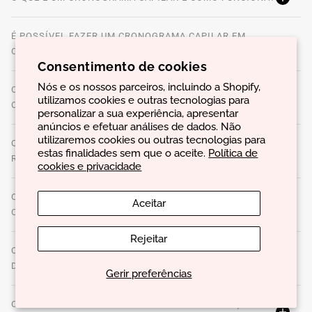
É POSSÍVEL FAZER UM CRONOGRAMA CAPILAR EM
CASA?
Consentimento de cookies
Nós e os nossos parceiros, incluindo a Shopify,
COMO É QUE A NUTRIÇÃO CAPILAR AJUDA A REPARAR O
utilizamos cookies e outras tecnologias para
CABELO?
personalizar a sua experiência, apresentar
anúncios e efetuar análises de dados. Não
utilizaremos cookies ou outras tecnologias para
QUAIS SÃO OS SINAIS DE QUE O CABELO PRECISA DE
estas finalidades sem que o aceite.
Política de
RECONSTRUÇÃO?
cookies e privacidade
O QUE DEVE SER EVITADO AO SEGUIR UM CRONOGRAMA
Aceitar
CAPILAR?
Rejeitar
QUANTO TEMPO DEMORA A VEREM-SE OS RESULTADOS
DE UM CRONOGRAMA CAPILAR?
Gerir preferências
COMO É POSSÍVEL CUIDAR E FAZER A MANUTENÇÃO DA