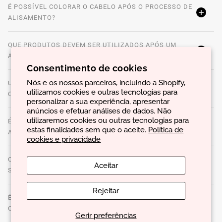
É POSSÍVEL COLORAR O CABELO APÓS O PROCESSO DE
ALISAMENTO?
QUE PRODUTOS DEVEM SER UTILIZADOS APÓS UM
ALISAMENTO?
Consentimento de cookies
Nós e os nossos parceiros, incluindo a Shopify,
UM ALISAMENTO PODE SER FEITO EM CABELO
utilizamos cookies e outras tecnologias para
COLORADO OU DESCOLORADO?
personalizar a sua experiência, apresentar
anúncios e efetuar análises de dados. Não
utilizaremos cookies ou outras tecnologias para
É POSSÍVEL REDUZIR O VOLUME DO CABELO SEM
estas finalidades sem que o aceite.
Política de
ALISAR?
cookies e privacidade
COMO SABER SE O CABELO ESTÁ SAUDÁVEL O
Aceitar
SUFICIENTE PARA UM ALISAMENTO?
Rejeitar
É POSSÍVEL UTILIZAR FERRAMENTAS TÉRMICAS EM
CABELO ALISADO?
Gerir preferências