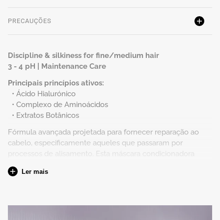
PRECAUÇÕES
Discipline & silkiness for fine/medium hair
3 - 4 pH | Maintenance Care
Principais princípios ativos:
• Ácido Hialurónico
• Complexo de Aminoácidos
• Extratos Botânicos
Fórmula avançada projetada para fornecer reparação ao
cabelo, especificamente aqueles que passaram por
processos de alisamento. Esta máscara condicionadora
combina ingredientes cuidadosamente selecionados para
Ler mais
oferecer múltiplos benefícios, garantindo fios mais lisos
durante mais tempo, brilhantes e saudáveis.
Para quem
Ideal para quem procura um tratamento eficaz para manter