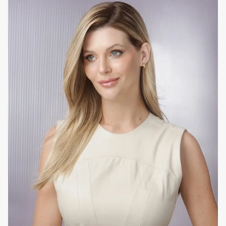
o cabelo alisado, saudável e bonito. Perfeito para cabelo
loiro, colorado, sensível e/ou que realizou processo de
alisamento.
Como utilizar em casa
Tratamento diário, após a lavagem com o shampoo
EVAN
Care
habitual. Aplicar madeixa a madeixa no comprimento
e pontas, alinhar no sentido da raiz para as pontas do
cabelo, para garantir uma melhor absorção e
condicionamento dos fios e deixar atuar durante cinco a 10
minutos e retirar com água abundante. Seguir com a
aplicação do produto híbrido
EVAN Care
de preferência
para finalizar com o
styling
pretendido.