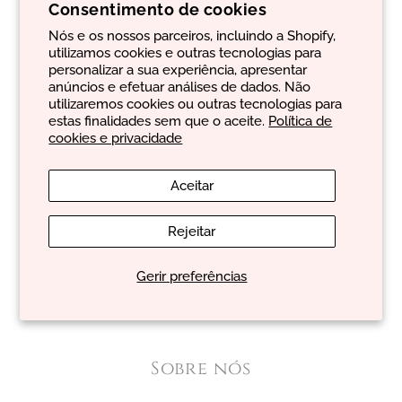
Contactos:
Consentimento de cookies
De:
segunda
a
sexta-feira
Nós e os nossos parceiros, incluindo a Shopify,
E-mail:
geral@evancare.com
utilizamos cookies e outras tecnologias para
Número de telefone:
+351 965 413 886
personalizar a sua experiência, apresentar
anúncios e efetuar análises de dados. Não
utilizaremos cookies ou outras tecnologias para
estas finalidades sem que o aceite.
Política de
cookies e privacidade
Sobre você
Aceitar
Política de cookies e privacidade
Rejeitar
Termos e condições gerais de venda
Gerir preferências
Política de envio
Política de devolução e reembolso
Sobre nós